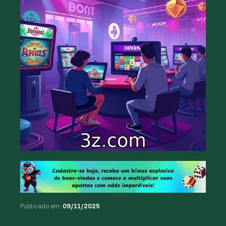
Publicado em:
09/11/2025