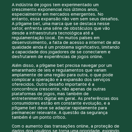
A indústria de jogos tem experimentado um
crescimento exponencial nos últimos anos,
especialmente em mercados emergentes. No
entanto, essa expansão não vem sem seus desafios.
A p9game bet, uma marca que se destaca nesse
setor, enfrenta uma série de obstáculos que vão
desde a infraestrutura tecnológica até a
regulamentação local. Em muitos países em
desenvolvimento, a falta de acesso a internet de alta
qualidade ainda é um problema significativo, limitando
a capacidade dos jogadores de se conectarem e
desfrutarem de experiências de jogos online.
Além disso, a p9game bet precisa navegar por um
emaranhado de leis e regulamentos que variam
amplamente de uma região para outra, o que pode
complicar a operação e a expansão dos serviços
oferecidos. Outro desafio importante é a
concorrência crescente, não apenas de outras
plataformas de jogos, mas também de
entretenimento digital em geral. As preferências dos
consumidores estão em constante evolução, e a
p9game bet deve se adaptar rapidamente para
permanecer relevante. A questão da segurança
também é um ponto crítico.
Com o aumento das transações online, a proteção de
dados dos usuários se torna uma prioridade, exigindo