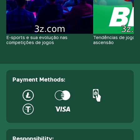
E-sports e sua evolução nas
Tendências de jogos 
competições de jogos
ascensão
Payment Methods:
Responsibility: