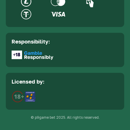
Responsibility:
Licensed by:
© p9game bet 2025. All rights reserved.