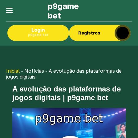
p9game
bet
Login
Registros
p9game bet
Inicial
-
Notícias
-
A evolução das plataformas de
jogos digitais
A evolução das plataformas de
jogos digitais | p9game bet