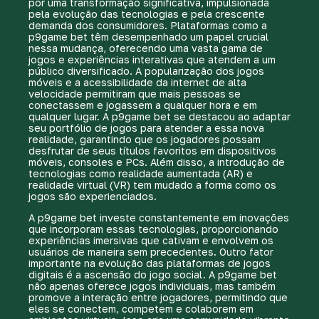
por uma transformação significativa, impulsionada
pela evolução das tecnologias e pela crescente
demanda dos consumidores. Plataformas como a
p9game bet têm desempenhado um papel crucial
nessa mudança, oferecendo uma vasta gama de
jogos e experiências interativas que atendem a um
público diversificado. A popularização dos jogos
móveis e a acessibilidade da internet de alta
velocidade permitiram que mais pessoas se
conectassem e jogassem a qualquer hora e em
qualquer lugar. A p9game bet se destacou ao adaptar
seu portfólio de jogos para atender a essa nova
realidade, garantindo que os jogadores possam
desfrutar de seus títulos favoritos em dispositivos
móveis, consoles e PCs. Além disso, a introdução de
tecnologias como realidade aumentada (AR) e
realidade virtual (VR) tem mudado a forma como os
jogos são experienciados.
A p9game bet investe constantemente em inovações
que incorporam essas tecnologias, proporcionando
experiências imersivas que cativam e envolvem os
usuários de maneira sem precedentes. Outro fator
importante na evolução das plataformas de jogos
digitais é a ascensão do jogo social. A p9game bet
não apenas oferece jogos individuais, mas também
promove a interação entre jogadores, permitindo que
eles se conectem, competem e colaborem em