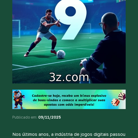
Publicado em:
09/11/2025
Nos últimos anos, a indústria de jogos digitais passou